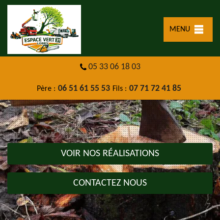
MENU
05 33 06 18 03
06 51 61 55 53
07 71 72 41 85
Père :
Fils :
VOIR NOS RÉALISATIONS
CONTACTEZ NOUS