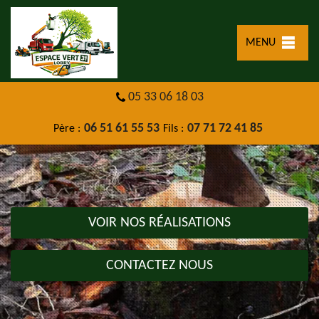
MENU
05 33 06 18 03
06 51 61 55 53
07 71 72 41 85
Père :
Fils :
VOIR NOS RÉALISATIONS
CONTACTEZ NOUS