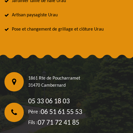
Jardinier taille de haie Urau
Artisan paysagiste Urau
Pose et changement de grillage et clôture Urau
1861 Rte de Poucharramet
31470 Cambernard
05 33 06 18 03
06 51 61 55 53
Père :
07 71 72 41 85
Fils :