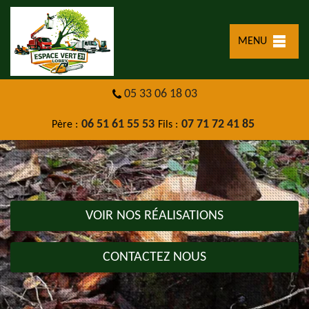
MENU
05 33 06 18 03
06 51 61 55 53
07 71 72 41 85
Père :
Fils :
VOIR NOS RÉALISATIONS
CONTACTEZ NOUS