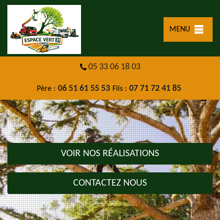
MENU
05 33 06 18 03
06 51 61 55 53
07 71 72 41 85
Père :
Fils :
VOIR NOS RÉALISATIONS
CONTACTEZ NOUS