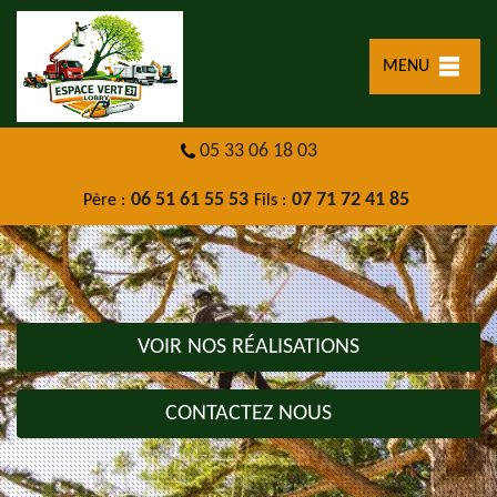
MENU
05 33 06 18 03
06 51 61 55 53
07 71 72 41 85
Père :
Fils :
VOIR NOS RÉALISATIONS
CONTACTEZ NOUS