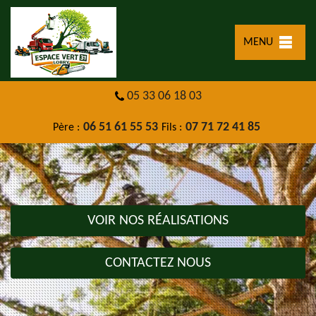
MENU
05 33 06 18 03
06 51 61 55 53
07 71 72 41 85
Père :
Fils :
VOIR NOS RÉALISATIONS
CONTACTEZ NOUS