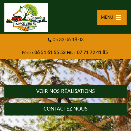
MENU
05 33 06 18 03
06 51 61 55 53
07 71 72 41 85
Père :
Fils :
VOIR NOS RÉALISATIONS
CONTACTEZ NOUS