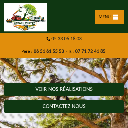
MENU
05 33 06 18 03
06 51 61 55 53
07 71 72 41 85
Père :
Fils :
VOIR NOS RÉALISATIONS
CONTACTEZ NOUS