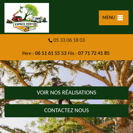
MENU
05 33 06 18 03
06 51 61 55 53
07 71 72 41 85
Père :
Fils :
VOIR NOS RÉALISATIONS
CONTACTEZ NOUS