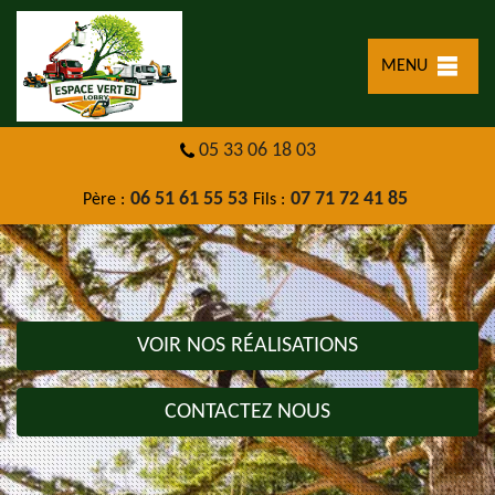
MENU
05 33 06 18 03
06 51 61 55 53
07 71 72 41 85
Père :
Fils :
VOIR NOS RÉALISATIONS
CONTACTEZ NOUS