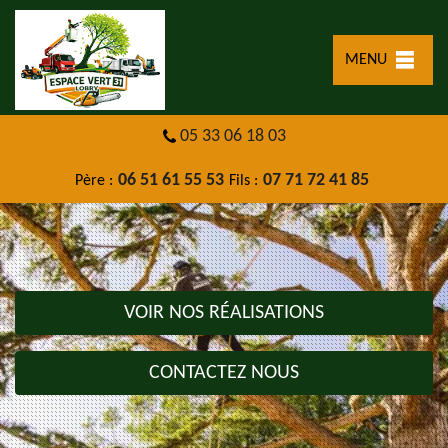
MENU
05 33 06 18 03
06 51 61 55 53
07 71 72 41 85
Père :
Fils :
VOIR NOS RÉALISATIONS
CONTACTEZ NOUS