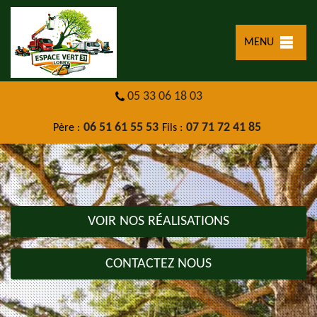
MENU
05 33 06 18 03
06 51 61 55 53
07 71 72 41 85
Père :
Fils :
VOIR NOS RÉALISATIONS
CONTACTEZ NOUS