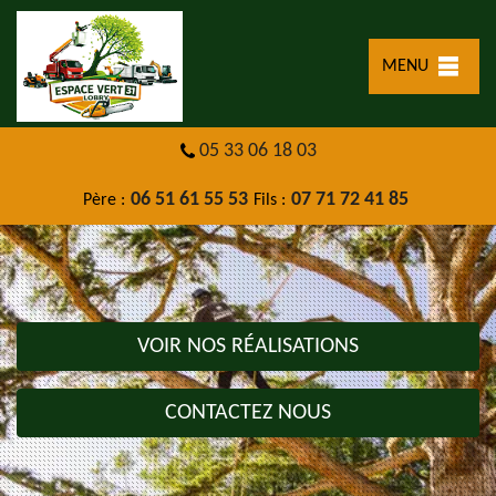
MENU
05 33 06 18 03
06 51 61 55 53
07 71 72 41 85
Père :
Fils :
VOIR NOS RÉALISATIONS
CONTACTEZ NOUS