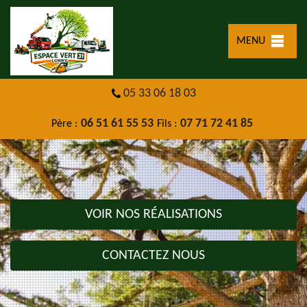
MENU
05 33 06 18 03
06 51 61 55 53
07 71 72 41 85
Père :
Fils :
VOIR NOS RÉALISATIONS
CONTACTEZ NOUS