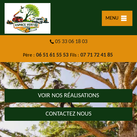
MENU
05 33 06 18 03
06 51 61 55 53
07 71 72 41 85
Père :
Fils :
VOIR NOS RÉALISATIONS
CONTACTEZ NOUS