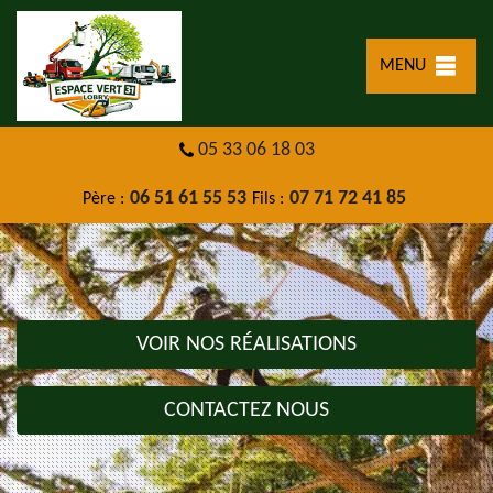
MENU
05 33 06 18 03
06 51 61 55 53
07 71 72 41 85
Père :
Fils :
VOIR NOS RÉALISATIONS
CONTACTEZ NOUS