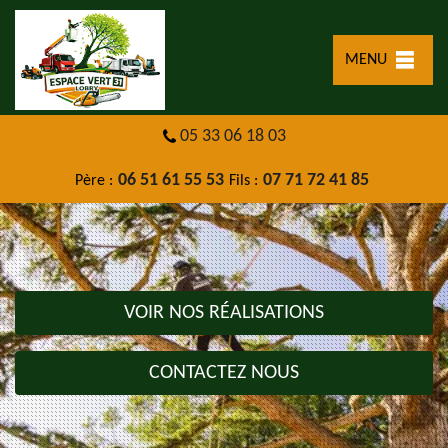
MENU
05 33 06 18 03
06 51 61 55 53
07 71 72 41 85
Père :
Fils :
VOIR NOS RÉALISATIONS
CONTACTEZ NOUS