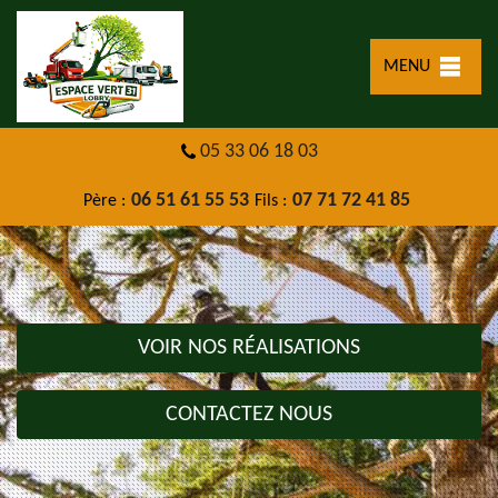
MENU
05 33 06 18 03
06 51 61 55 53
07 71 72 41 85
Père :
Fils :
VOIR NOS RÉALISATIONS
CONTACTEZ NOUS