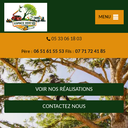
MENU
05 33 06 18 03
06 51 61 55 53
07 71 72 41 85
Père :
Fils :
VOIR NOS RÉALISATIONS
CONTACTEZ NOUS