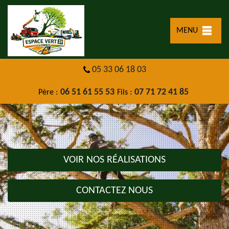
MENU
05 33 06 18 03
06 51 61 55 53
07 71 72 41 85
Père :
Fils :
VOIR NOS RÉALISATIONS
CONTACTEZ NOUS