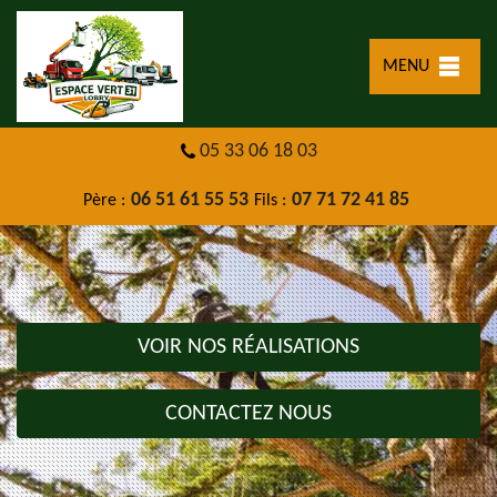
MENU
05 33 06 18 03
06 51 61 55 53
07 71 72 41 85
Père :
Fils :
VOIR NOS RÉALISATIONS
CONTACTEZ NOUS