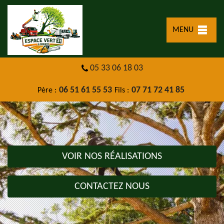
MENU
05 33 06 18 03
06 51 61 55 53
07 71 72 41 85
Père :
Fils :
VOIR NOS RÉALISATIONS
CONTACTEZ NOUS