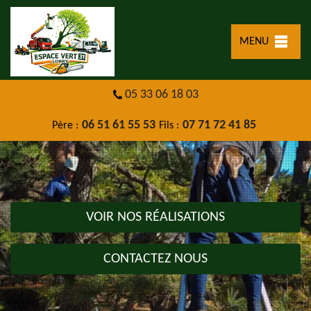
MENU
05 33 06 18 03
06 51 61 55 53
07 71 72 41 85
Père :
Fils :
VOIR NOS RÉALISATIONS
CONTACTEZ NOUS