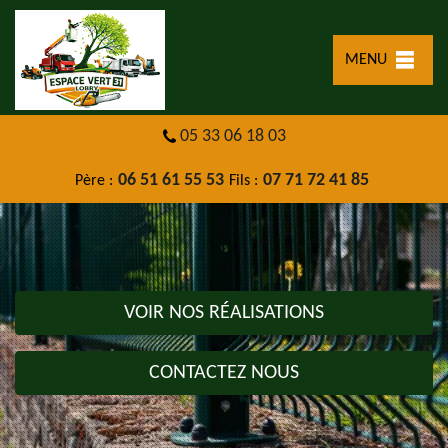
MENU
05 33 06 18 03
06 51 61 55 53
07 71 72 41 85
Père :
Fils :
VOIR NOS RÉALISATIONS
CONTACTEZ NOUS