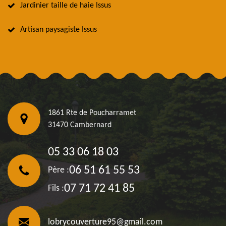
Jardinier taille de haie Issus
Artisan paysagiste Issus
1861 Rte de Poucharramet
31470 Cambernard
05 33 06 18 03
06 51 61 55 53
Père :
07 71 72 41 85
Fils :
lobrycouverture95@gmail.com