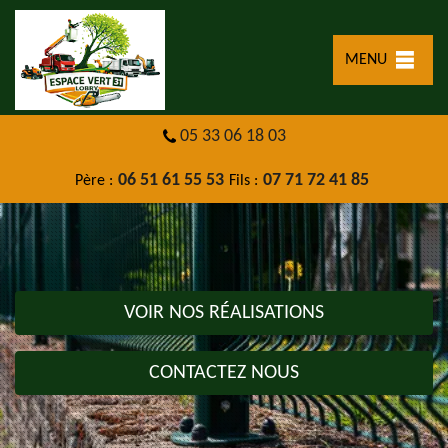
MENU
05 33 06 18 03
06 51 61 55 53
07 71 72 41 85
Père :
Fils :
VOIR NOS RÉALISATIONS
CONTACTEZ NOUS