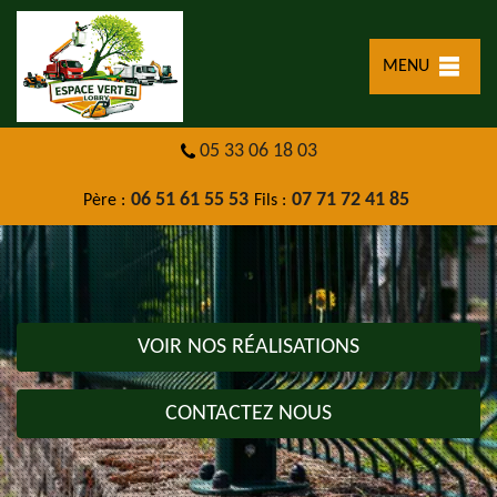
MENU
05 33 06 18 03
06 51 61 55 53
07 71 72 41 85
Père :
Fils :
VOIR NOS RÉALISATIONS
CONTACTEZ NOUS