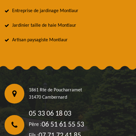
Entreprise de jardinage Montlaur
Jardinier taille de haie Montlaur
Artisan paysagiste Montlaur
1861 Rte de Poucharramet
31470 Cambernard
05 33 06 18 03
06 51 61 55 53
Père :
07 71 72 41 85
Fils :