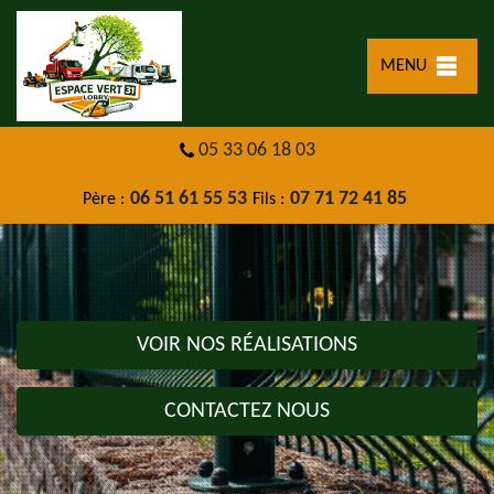
MENU
05 33 06 18 03
06 51 61 55 53
07 71 72 41 85
Père :
Fils :
VOIR NOS RÉALISATIONS
CONTACTEZ NOUS