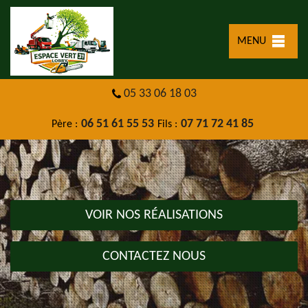
MENU
05 33 06 18 03
06 51 61 55 53
07 71 72 41 85
Père :
Fils :
VOIR NOS RÉALISATIONS
CONTACTEZ NOUS