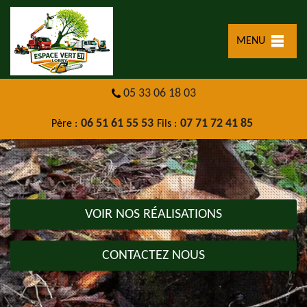
MENU
05 33 06 18 03
06 51 61 55 53
07 71 72 41 85
Père :
Fils :
VOIR NOS RÉALISATIONS
CONTACTEZ NOUS