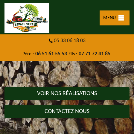
MENU
05 33 06 18 03
06 51 61 55 53
07 71 72 41 85
Père :
Fils :
VOIR NOS RÉALISATIONS
CONTACTEZ NOUS