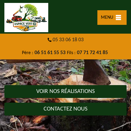
MENU
05 33 06 18 03
06 51 61 55 53
07 71 72 41 85
Père :
Fils :
VOIR NOS RÉALISATIONS
CONTACTEZ NOUS