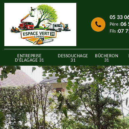
05 33 0
06 
Père :
07 7
Fils :
ENTREPRISE
DESSOUCHAGE
BÛCHERON
D'ÉLAGAGE 31
31
31