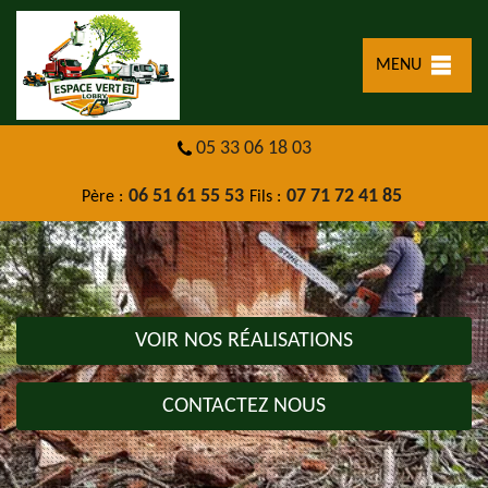
MENU
05 33 06 18 03
06 51 61 55 53
07 71 72 41 85
Père :
Fils :
VOIR NOS RÉALISATIONS
CONTACTEZ NOUS