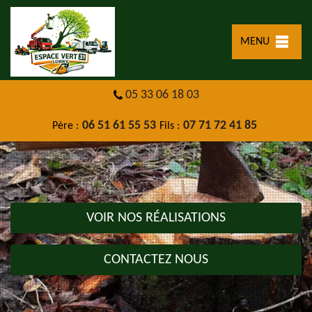
MENU
05 33 06 18 03
06 51 61 55 53
07 71 72 41 85
Père :
Fils :
VOIR NOS RÉALISATIONS
CONTACTEZ NOUS