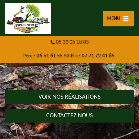
MENU
05 33 06 18 03
06 51 61 55 53
07 71 72 41 85
Père :
Fils :
VOIR NOS RÉALISATIONS
CONTACTEZ NOUS