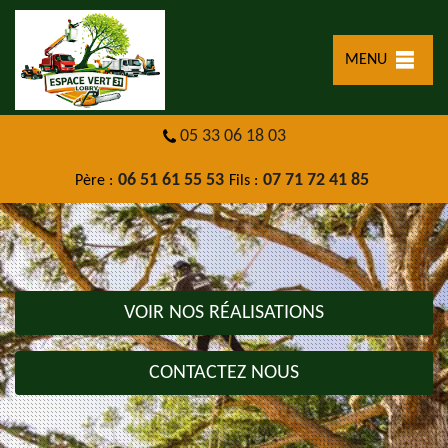
MENU
05 33 06 18 03
06 51 61 55 53
07 71 72 41 85
Père :
Fils :
VOIR NOS RÉALISATIONS
CONTACTEZ NOUS