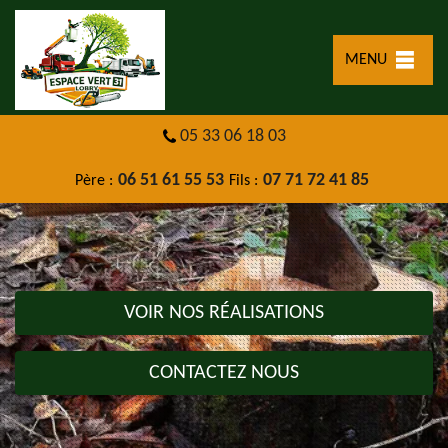
MENU
05 33 06 18 03
06 51 61 55 53
07 71 72 41 85
Père :
Fils :
VOIR NOS RÉALISATIONS
CONTACTEZ NOUS