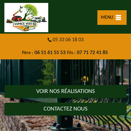
MENU
05 33 06 18 03
06 51 61 55 53
07 71 72 41 85
Père :
Fils :
VOIR NOS RÉALISATIONS
CONTACTEZ NOUS